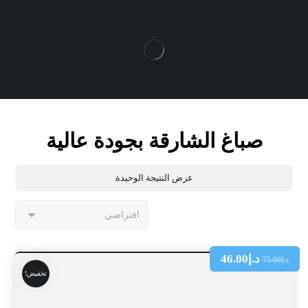
صباغ الشارقة بجودة عالية
عرض النتيجة الوحيدة
د.إ
46.00
د.إ
75.00
تخفيض!