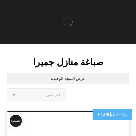
صباغة منازل جميرا
عرض النتيجة الوحيدة
د.إ
14.00
د.إ
20.00
تخفيض!