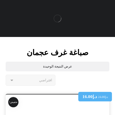
صباغة غرف عجمان
عرض النتيجة الوحيدة
د.إ
16.00
د.إ
24.00
تخفيض!