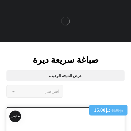
صباغة سريعة ديرة
عرض النتيجة الوحيدة
د.إ
15.00
د.إ
19.00
تخفيض!