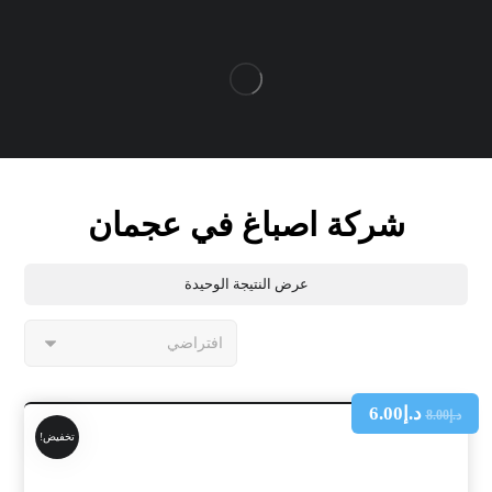
شركة اصباغ في عجمان
عرض النتيجة الوحيدة
د.إ
6.00
د.إ
8.00
تخفيض!