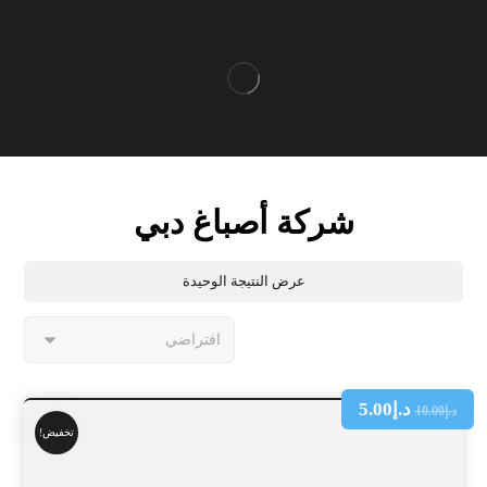
شركة أصباغ دبي
عرض النتيجة الوحيدة
د.إ
5.00
د.إ
10.00
تخفيض!