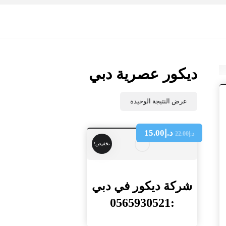
ديكور عصرية دبي
عرض النتيجة الوحيدة
د.إ
15.00
د.إ
22.00
تخفيض!
شركة ديكور في دبي
:0565930521