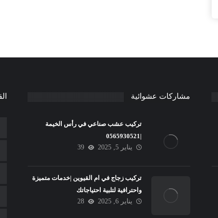
مشاركات عشوائية
الق
تركيب عشب صناعي في رأس الخيمة
|0565930521
يناير 5, 2025
39
تركيب زجاج في ام القيوين |خدمات متميزة
واحترافية لتلبية احتياجاتك
يناير 6, 2025
28