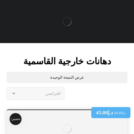
دهانات خارجية القاسمية
عرض النتيجة الوحيدة
د.إ
45.00
د.إ
69.00
تخفيض!