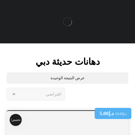
دهانات حديثة دبي
عرض النتيجة الوحيدة
د.إ
5.00
د.إ
10.00
تخفيض!