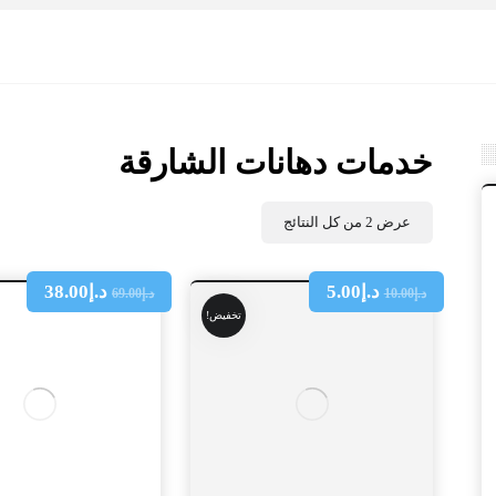
خدمات دهانات الشارقة
عرض ⁦2⁩ من كل النتائج
د.إ
5.00
د.إ
38.00
د.إ
10.00
د.إ
69.00
تخفيض!