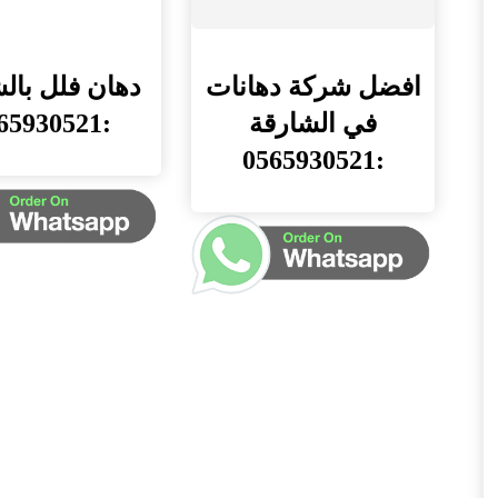
افضل شركة دهانات
دهان فلل بال
في الشارقة
:0565930521
:0565930521