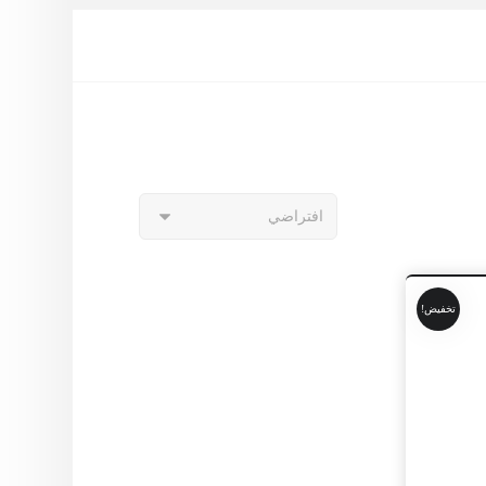
تخفيض!