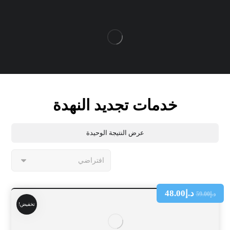
خدمات تجديد النهدة
عرض النتيجة الوحيدة
د.إ
48.00
د.إ
59.00
تخفيض!