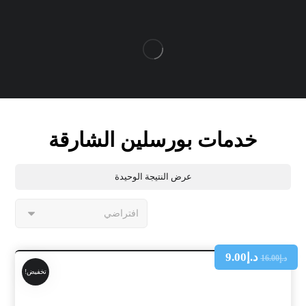
خدمات بورسلين الشارقة
عرض النتيجة الوحيدة
د.إ
9.00
د.إ
16.00
تخفيض!