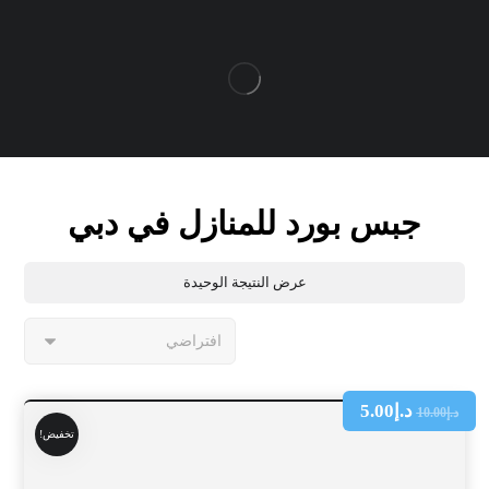
جبس بورد للمنازل في دبي
عرض النتيجة الوحيدة
د.إ
5.00
د.إ
10.00
تخفيض!