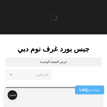
جبس بورد غرف نوم دبي
عرض النتيجة الوحيدة
د.إ
5.00
د.إ
10.00
تخفيض!