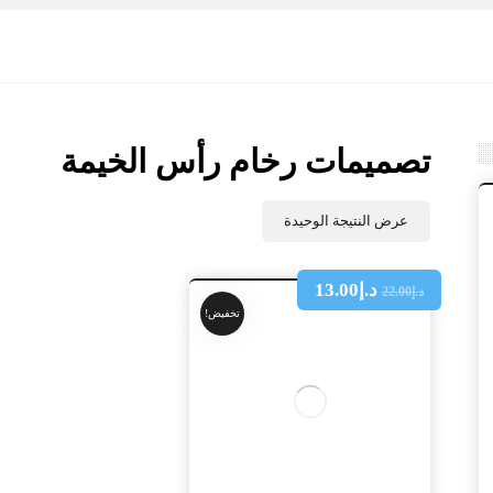
تصميمات رخام رأس الخيمة
عرض النتيجة الوحيدة
د.إ
13.00
د.إ
22.00
تخفيض!