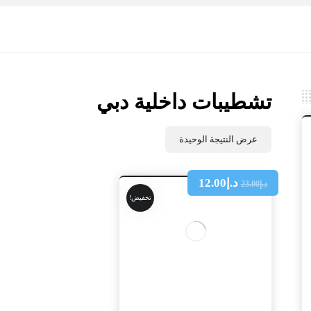
تشطيبات داخلية دبي
عرض النتيجة الوحيدة
د.إ
12.00
د.إ
23.00
تخفيض!