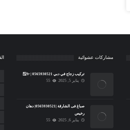
مشاركات عشوائية
الق
تركيب زجاج في دبي 🪟✨ | 0565930521
يناير 5, 2025
55
صباغ فى الشارقة |0565930521| دهان
رخيص
يناير 6, 2025
55