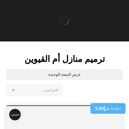
ترميم منازل أم القيوين
عرض النتيجة الوحيدة
د.إ
5.00
د.إ
10.00
تخفيض!