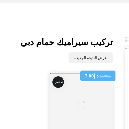
تركيب سيراميك حمام دبي
عرض النتيجة الوحيدة
د.إ
7.00
د.إ
10.00
تخفيض!