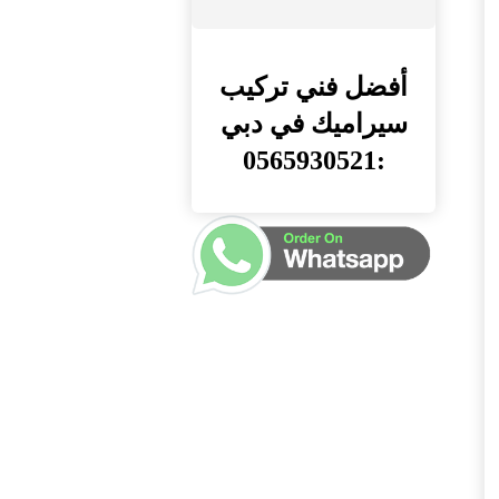
أفضل فني تركيب
سيراميك في دبي
:0565930521