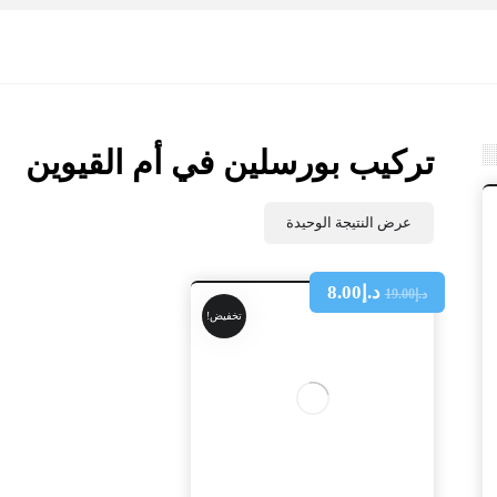
تركيب بورسلين في أم القيوين
عرض النتيجة الوحيدة
د.إ
8.00
د.إ
19.00
تخفيض!