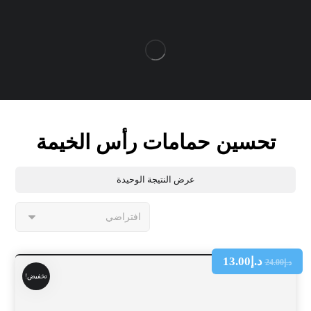
تحسين حمامات رأس الخيمة
عرض النتيجة الوحيدة
د.إ
13.00
د.إ
24.00
تخفيض!