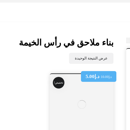
بناء ملاحق في رأس الخيمة
عرض النتيجة الوحيدة
د.إ
5.00
د.إ
10.00
تخفيض!