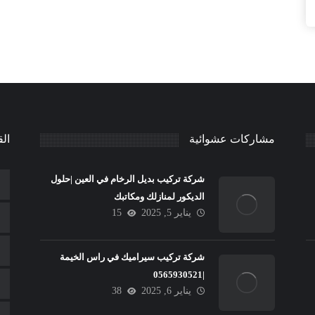
مشاركات عشوائية
الق
شركة تركيب بديل الرخام في العين |حلول
الديكور لمنازلك ومكاتبك
يناير 5, 2025
15
شركة تركيب سيراميك في راس الخيمة
|0565930521
يناير 6, 2025
38