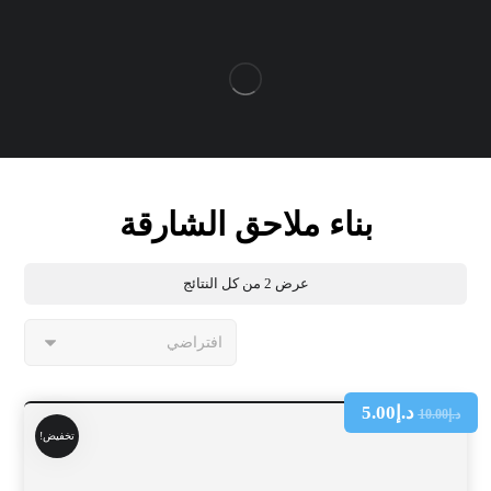
بناء ملاحق الشارقة
عرض ⁦2⁩ من كل النتائج
د.إ
5.00
د.إ
10.00
تخفيض!