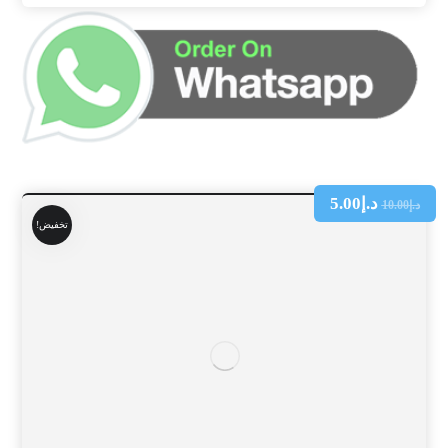
د.إ
5.00
د.إ
10.00
تخفيض!