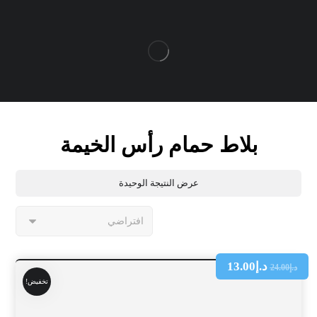
بلاط حمام رأس الخيمة
عرض النتيجة الوحيدة
د.إ
13.00
د.إ
24.00
تخفيض!