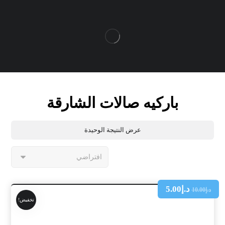
باركيه صالات الشارقة
عرض النتيجة الوحيدة
د.إ
5.00
د.إ
10.00
تخفيض!