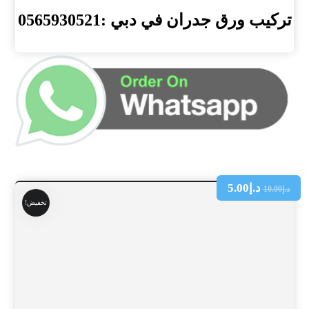
تركيب ورق جدران في دبي :0565930521
د.إ
5.00
د.إ
10.00
تخفيض!