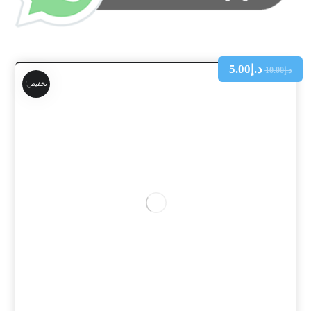
د.إ
5.00
د.إ
10.00
تخفيض!