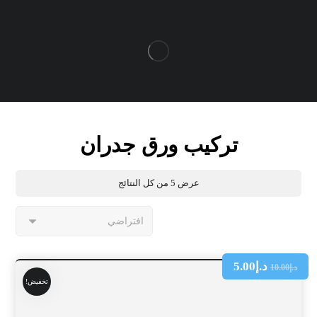
تركيب ورق جدران
عرض ⁦5⁩ من كل النتائج
د.إ
5.00
د.إ
10.00
تخفيض!