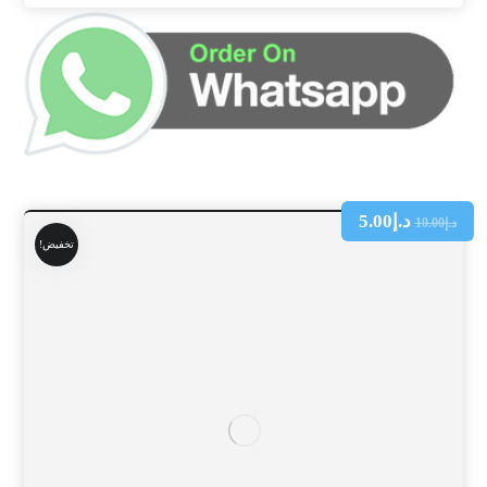
د.إ
5.00
د.إ
10.00
تخفيض!