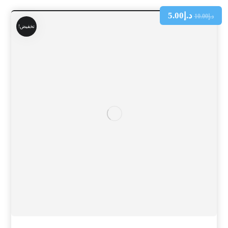
د.إ
5.00
د.إ
10.00
تخفيض!