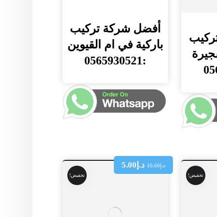
أفضل شركة تركيب
ركيب
باركية في ام القيوين
فجيرة
:0565930521
د.إ
5.00
د.إ
10.00
تخفيض!
تخفيض!