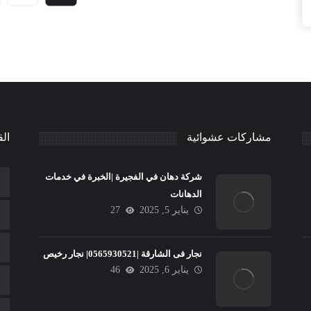
مشاركات عشوائية
الق
شركة دهان في الفجيرة |الخبرة في خدمات
الدهانات
يناير 5, 2025
27
نجار فى الشارقة |0565930521| نجار رخيص
يناير 6, 2025
46