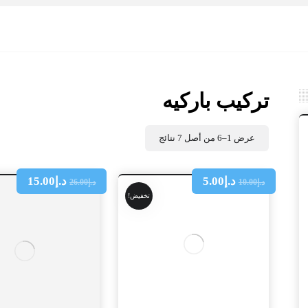
تركيب باركيه
عرض 1–6 من أصل 7 نتائج
د.إ
5.00
د.إ
15.00
د.إ
10.00
د.إ
26.00
تخفيض!