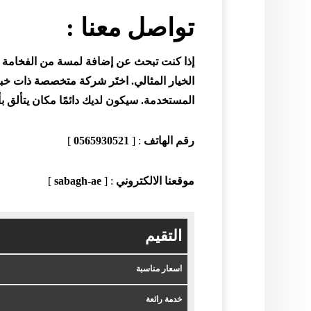
تواصل معنا
:
إذا كنت تبحث عن إضافة لمسة من الفخامة وا
الخيار المثالي. اختَر شركة متخصصة ذات خبر
المستخدمة. سيكون لديك دائمًا مكان يتألق بأنا
رقم الهاتف
: [
0565930521
]
موقعنا الالكتروني
: [
sabagh-ae
]
التقيم
اسعار مناسبة
خدمة رائعة