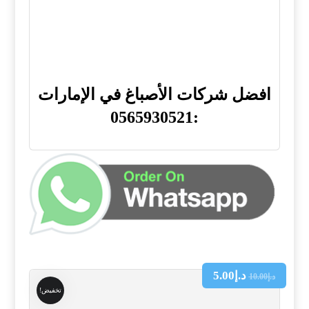
افضل شركات الأصباغ في الإمارات
:0565930521
د.إ
5.00
د.إ
10.00
تخفيض!