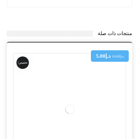
منتجات ذات صلة
د.إ
5.00
د.إ
10.00
تخفيض!