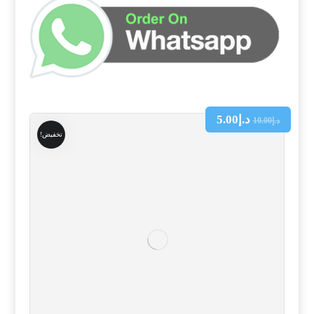
د.إ
5.00
د.إ
10.00
تخفيض!