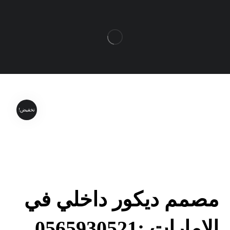
تخفيض!
مصمم ديكور داخلي في
الامارات :0565930521