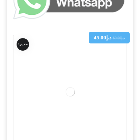
د.إ
45.00
د.إ
69.00
تخفيض!