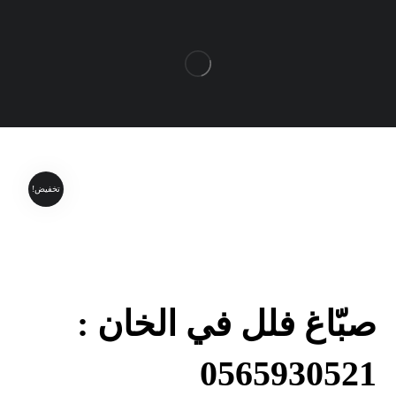
تخفيض!
صبّاغ فلل في الخان :
0565930521