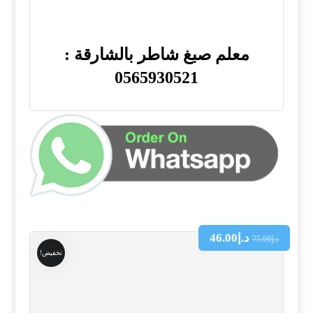
معلم صبغ شاطر بالشارقة :
0565930521
د.إ
46.00
د.إ
75.00
تخفيض!