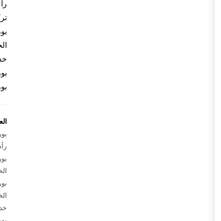
رأ
تر
بو
ال
خد
بو
بو
الع
بور
رأس
بور
الخ
بور
الخ
خد
بور