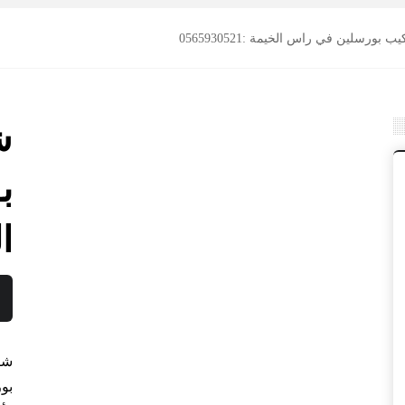
بورسلين في راس الخيمة :0565930521
ش
ب
ال
شر
بو