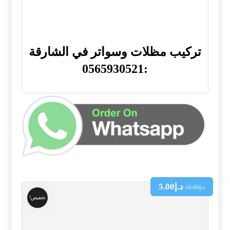
تركيب مظلات وسواتر في الشارقة
:0565930521
د.إ
5.00
د.إ
10.00
تخفيض!