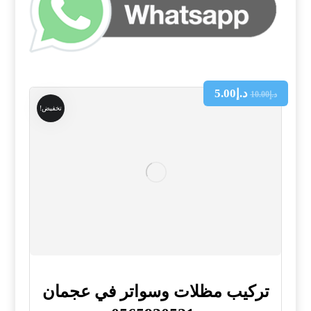
د.إ
5.00
د.إ
10.00
تخفيض!
تركيب مظلات وسواتر في عجمان