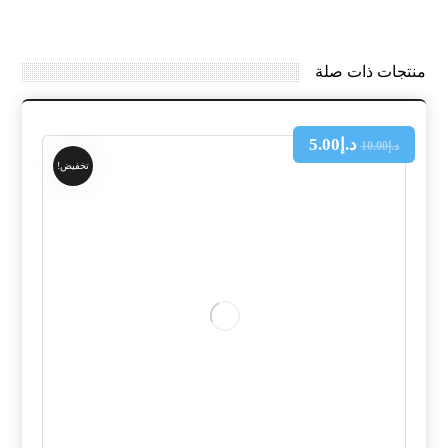
منتجات ذات صلة
د.إ
5.00
د.إ
10.00
تخفيض!