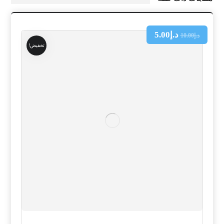
د.إ
5.00
د.إ
10.00
تخفيض!