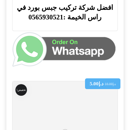
افضل شركة تركيب جبس بورد في
راس الخيمة :0565930521
د.إ
5.00
د.إ
10.00
تخفيض!