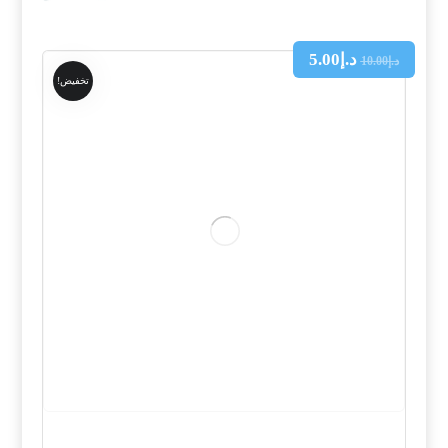
د.إ
5.00
د.إ
10.00
تخفيض!