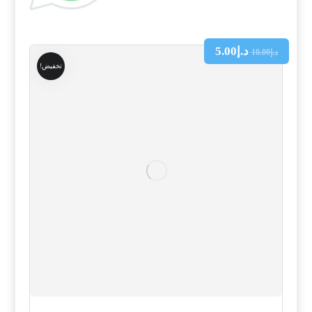
د.إ
5.00
د.إ
10.00
تخفيض!