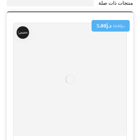
منتجات ذات صلة
د.إ
5.00
د.إ
10.00
تخفيض!