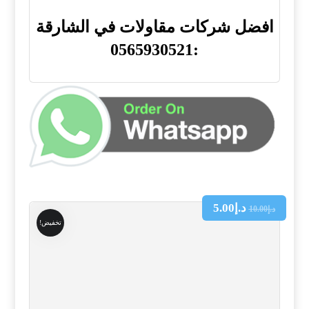
افضل شركات مقاولات في الشارقة
:0565930521
د.إ
5.00
د.إ
10.00
تخفيض!