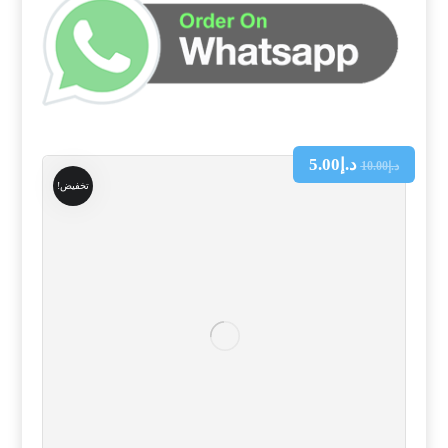
د.إ
5.00
د.إ
10.00
تخفيض!