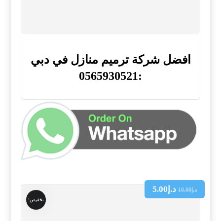
افضل شركة ترميم منازل في دبي
:0565930521
د.إ
5.00
د.إ
10.00
تخفيض!