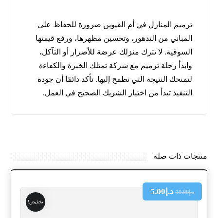
ترميم المنازل في أم القيوين ضرورة للحفاظ على
المباني من التدهور، وتحسين مظهرها، ورفع قيمتها
السوقية. لا تترك منزلك عرضة للأضرار أو التآكل،
وابدأ رحلة ترميم مع شركة تمتلك الخبرة والكفاءة
لتمنحك النتيجة التي تطمح إليها. تأكد دائمًا أن جودة
التنفيذ تبدأ من اختيار الشريك الصحيح في العمل.
منتجات ذات صلة
د.إ
5.00
د.إ
10.00
تخفيض!