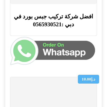
افضل شركة تركيب جبس بورد في
دبي :0565930521
د.إ
10.00