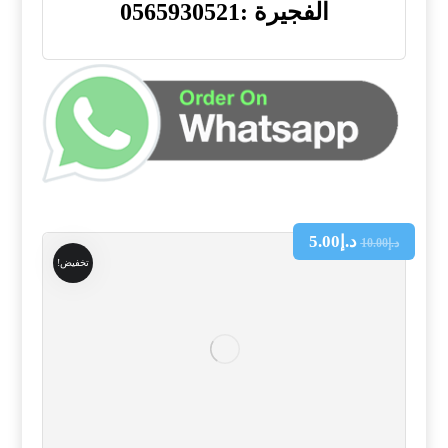
الفجيرة :0565930521
د.إ
5.00
د.إ
10.00
تخفيض!