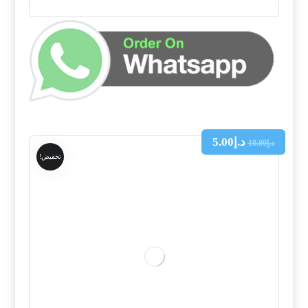
د.إ
5.00
د.إ
10.00
تخفيض!