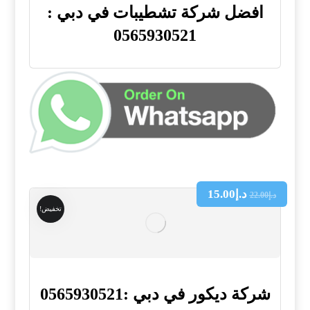
افضل شركة تشطيبات في دبي :
0565930521
د.إ
15.00
د.إ
22.00
تخفيض!
شركة ديكور في دبي :0565930521