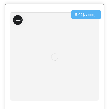
د.إ
5.00
د.إ
10.00
تخفيض!