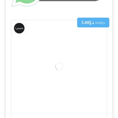
د.إ
5.00
د.إ
10.00
تخفيض!