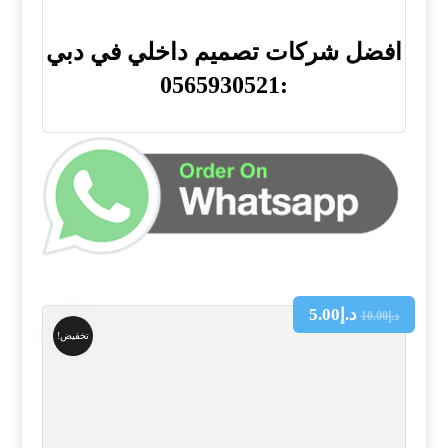
افضل شركات تصميم داخلي في دبي
:0565930521
د.إ
5.00
د.إ
10.00
تخفيض!