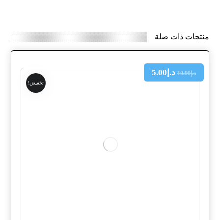
منتجات ذات صلة
د.إ
5.00
د.إ
10.00
تخفيض!