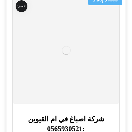
د.إ
7.00
تخفيض!
شركة اصباغ في ام القيوين
:0565930521