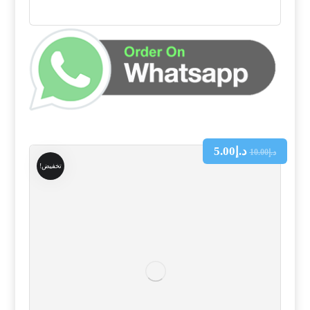
د.إ
5.00
د.إ
10.00
تخفيض!