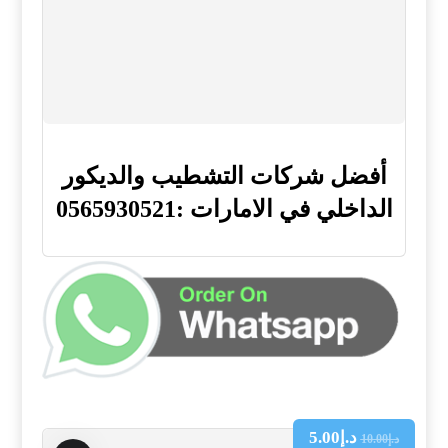
أفضل شركات التشطيب والديكور
الداخلي في الامارات :0565930521
د.إ
5.00
د.إ
10.00