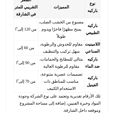
نوع
المميزات
التقريبي للمتر
باركيه
في الشارقة
مصنوع من الخشب الصلب،
باركيه
يمنح مظهرًا فاخرًا ويدوم
من 120 إلى ًا
الطبيعي
طويلاً
اللامينيت
مقاوم للخدوش والرطوبة،
من 60 إلى
الصناعي
سهل تركيب والتنظيف
باركيه
مثالي للمطابخ والحمامات،
من 90 إلى ًا
ضد الماء
مقاوم للرطوبة العالية
تصميمات عصرية متنوعة،
باركيه
مناسب للمناطق ذات
من 70 إلى ًا
الفينيل
الاستخدام الكثيف
تلك الأرقام تقديرية وتعتمد على نوع الشركة وجودة
المواد وخبرة الفنيين، إضافة إلى مساحة المشروع
وموقعه داخل الشارقة.