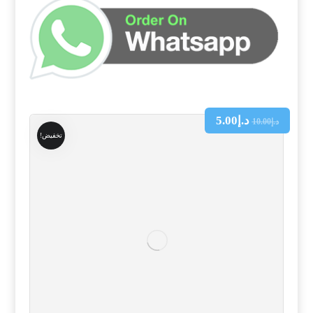
د.إ
5.00
د.إ
10.00
تخفيض!