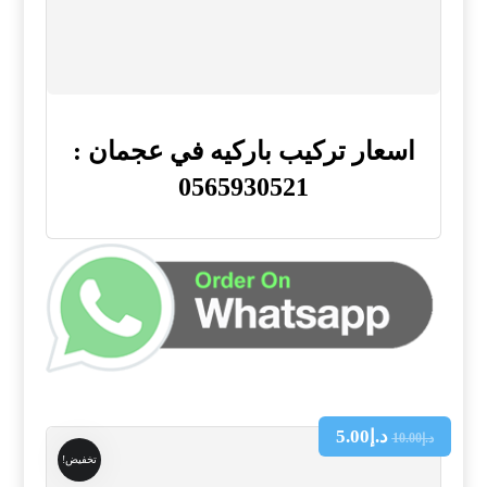
اسعار تركيب باركيه في عجمان :
0565930521
د.إ
5.00
د.إ
10.00
تخفيض!