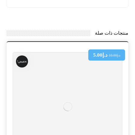
منتجات ذات صلة
د.إ
5.00
د.إ
10.00
تخفيض!