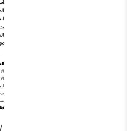
اس
ال
لل
بد
wpc الامارات، اشكال 
الع
الا
الا
للج
بدي
متر
فئ