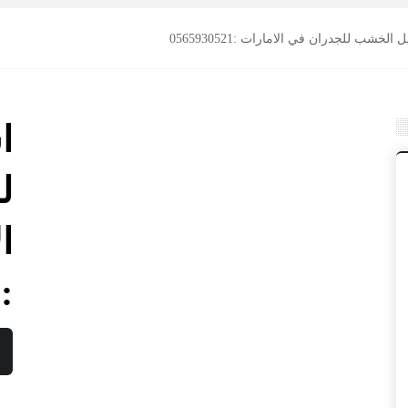
الخشب للجدران في الامارات :0565930521
ا
ل
ا
:0565930521