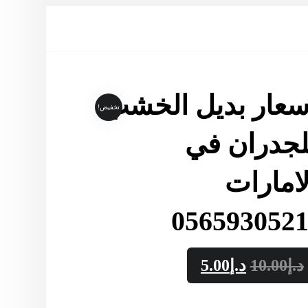
سعار بديل الخشب
تخفيض!
لجدران في
لامارات
د.إ
10.00
د.إ
5.00