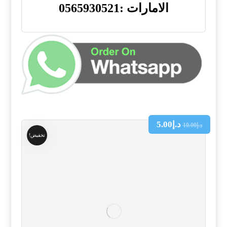
الامارات :0565930521
د.إ
5.00
د.إ
10.00
تخفيض!