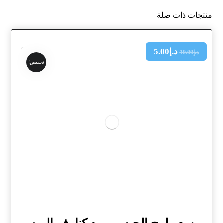
منتجات ذات صلة
د.إ
5.00
د.إ
10.00
تخفيض!