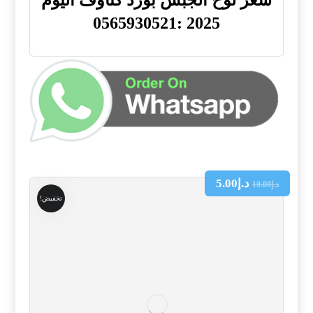
سعر لوح الجبس بورد كناوف اليوم
2025 :0565930521
د.إ
5.00
د.إ
10.00
تخفيض!