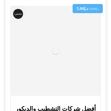
د.إ
5.00
د.إ
10.00
تخفيض!
أفضل شركات التشطيب والديكور