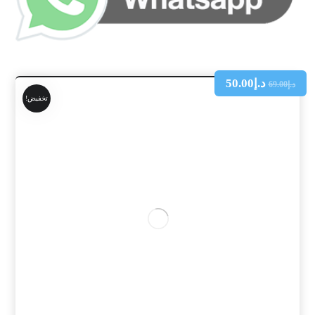
د.إ
50.00
د.إ
69.00
تخفيض!