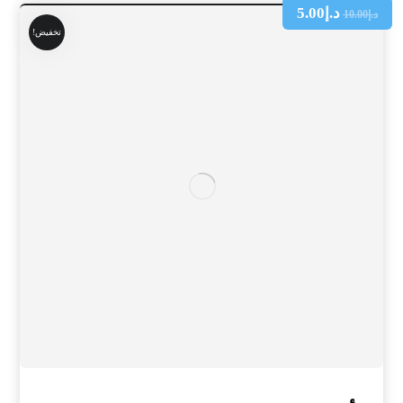
د.إ
5.00
د.إ
10.00
تخفيض!