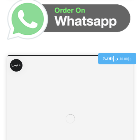
د.إ
5.00
د.إ
10.00
تخفيض!