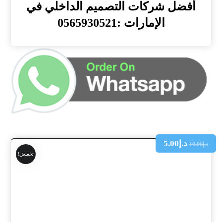
أفضل شركات التصميم الداخلي في
الإمارات :0565930521
د.إ
5.00
د.إ
10.00
تخفيض!