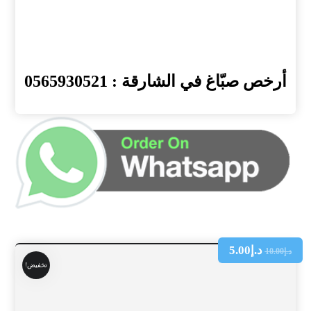
أرخص صبّاغ في الشارقة : 0565930521
د.إ
5.00
د.إ
10.00
تخفيض!