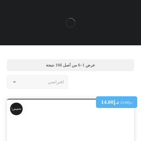
عرض 1–6 من أصل 166 نتيجة
د.إ
14.00
د.إ
23.00
تخفيض!