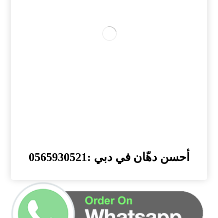
أحسن دهّان في دبي :0565930521